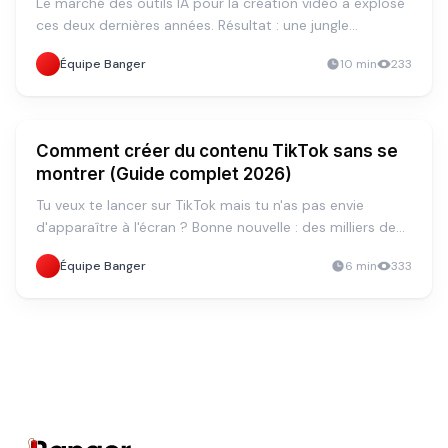
Le marché des outils IA pour la création vidéo a explosé
ces deux dernières années. Résultat : une jungle
d'applications toutes plus prometteuses les unes que
Équipe Banger
10
min
233
les autres, mais dont la qualité est très inégale.
TUTORIEL
Comment créer du contenu TikTok sans se
montrer (Guide complet 2026)
Tu veux te lancer sur TikTok mais tu n'as pas envie
d'apparaître à l'écran ? Bonne nouvelle : des milliers de
créateurs génèrent des revenus conséquents chaque
Équipe Banger
6
min
333
mois sans jamais se filmer. On appelle ça le "faceless
content" et c'est l'une des tendances les plus rentables
du moment sur les réseaux sociaux.