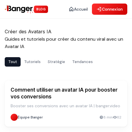
Accueil
Connexion
BLOG
Créer des Avatars IA
Guides et tutoriels pour créer du contenu viral avec un
Avatar IA
Créer des vidéos produit plus vite grâce à
l’intelligence artificielle
Tout
Tutoriels
Stratégie
Tendances
4
min
131
STRATÉGIE
STRATÉGIE
Comment utiliser un avatar IA pour booster
vos conversions
Booster ses conversions avec un avatar IA | banger.video
Équipe Banger
8
min
82