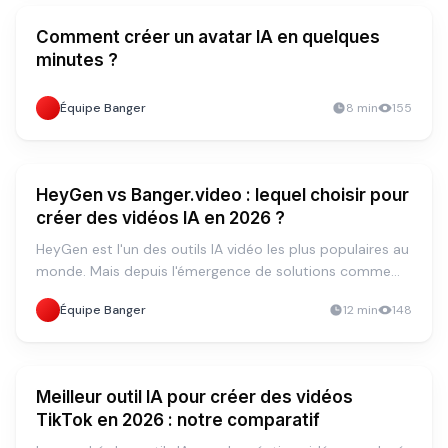
TUTORIEL
Comment créer un avatar IA en quelques
minutes ?
Équipe Banger
8
min
155
STRATÉGIE
HeyGen vs Banger.video : lequel choisir pour
créer des vidéos IA en 2026 ?
HeyGen est l'un des outils IA vidéo les plus populaires au
monde. Mais depuis l'émergence de solutions comme
Banger.video, de nombreux créateurs se demandent si
Équipe Banger
12
min
148
payer plus cher est vraiment justifié.
TUTORIEL
Meilleur outil IA pour créer des vidéos
TikTok en 2026 : notre comparatif