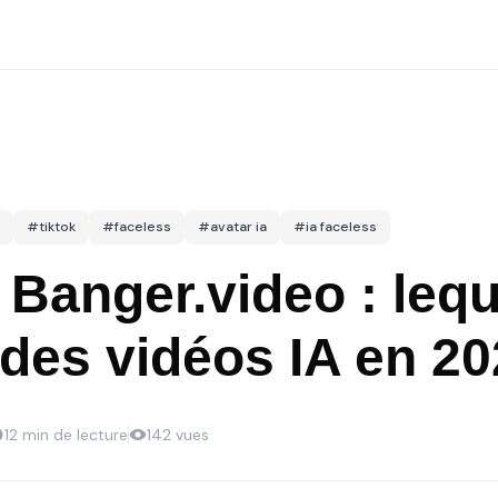
#
tiktok
#
faceless
#
avatar ia
#
ia faceless
Banger.video : lequ
 des vidéos IA en 20
12
min de lecture
142
vues