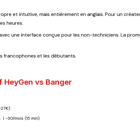
opre et intuitive, mais entièrement en anglais. Pour un créat
es heures.
 avec une interface conçue pour les non-techniciens. La prome
s francophones et les débutants.
if HeyGen vs Banger
~27€)
s
|
~30/mois (15 min)
n