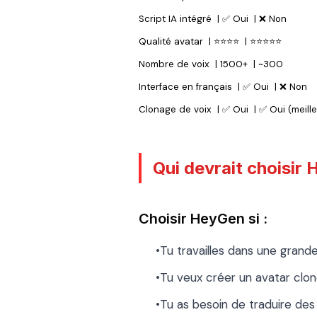
Script IA intégré
|
✅ Oui
|
❌ Non
Qualité avatar
|
⭐⭐⭐⭐
|
⭐⭐⭐⭐⭐
Nombre de voix
|
1500+
|
~300
Interface en français
|
✅ Oui
|
❌ Non
Clonage de voix
|
✅ Oui
|
✅ Oui (meille
Qui devrait choisir 
Choisir HeyGen si :
•Tu travailles dans une grand
•Tu veux créer un avatar clo
•Tu as besoin de traduire d