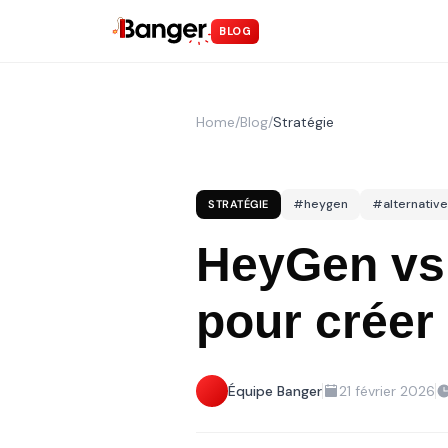
BLOG
Home
/
Blog
/
Stratégie
#
heygen
#
alternative
STRATÉGIE
HeyGen vs 
pour créer
Équipe Banger
21 février 2026