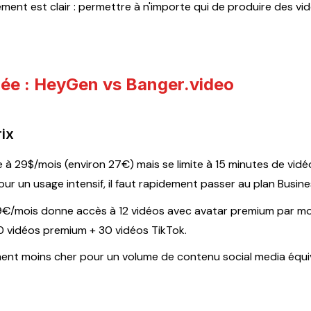
ent est clair : permettre à n'importe qui de produire des vid
lée : HeyGen vs Banger.video
rix
 à 29$/mois (environ 27€) mais se limite à 15 minutes de vidé
r un usage intensif, il faut rapidement passer au plan Busine
19€/mois donne accès à 12 vidéos avec avatar premium par moi
0 vidéos premium + 30 vidéos TikTok.
ment moins cher pour un volume de contenu social media équiv