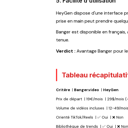
5. Facilité d'utilisation
HeyGen dispose d'une interface pr
prise en main peut prendre quelqu
Banger est disponible en français,
tenue.
Verdict :
Avantage Banger pour le
Tableau récapitulat
Critère
|
Banger.video
|
HeyGen
Prix de départ
|
19€/mois
|
29$/mois (
Volume de vidéos incluses
|
12-49/moi
Orienté TikTok/Reels
|
✅ Oui
|
❌ Non
Bibliothèque de trends
|
✅ Oui
|
❌ No