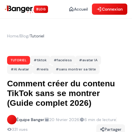
Accueil
Connexion
BLOG
Home
/
Blog
/
Tutoriel
#
tiktok
#
faceless
#
avatar IA
TUTORIEL
#
AI Avatar
#
reels
#
sans montrer sa tête
Comment créer du contenu
TikTok sans se montrer
(Guide complet 2026)
Équipe Banger
20 février 2026
6
min de lecture
331
vues
Partager