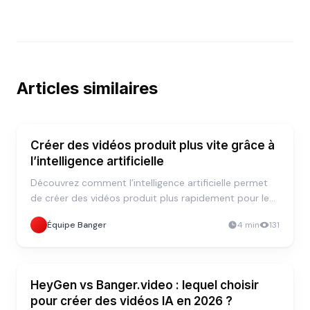
Articles similaires
STRATÉGIE
Créer des vidéos produit plus vite grâce à
l’intelligence artificielle
Découvrez comment l’intelligence artificielle permet
de créer des vidéos produit plus rapidement pour le
marketing, la vente et l’onboarding.
Équipe Banger
4
min
131
STRATÉGIE
HeyGen vs Banger.video : lequel choisir
pour créer des vidéos IA en 2026 ?