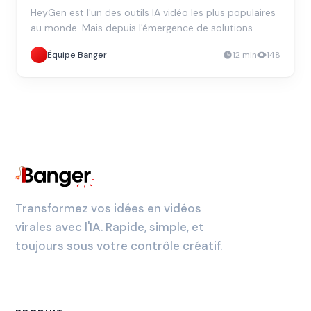
HeyGen est l'un des outils IA vidéo les plus populaires
au monde. Mais depuis l'émergence de solutions
comme Banger.video, de nombreux créateurs se
Équipe Banger
12
min
148
demandent si payer plus cher est vraiment justifié.
Transformez vos idées en vidéos
virales avec l'IA. Rapide, simple, et
toujours sous votre contrôle créatif.