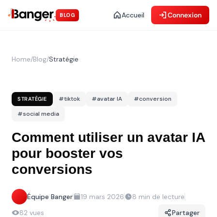
Accueil
Connexion
BLOG
Home
/
Blog
/
Stratégie
#
tiktok
#
avatar IA
#
conversion
STRATÉGIE
#
social media
Comment utiliser un avatar IA
pour booster vos
conversions
Équipe Banger
19 mars 2026
8
min de lecture
82
vues
Partager